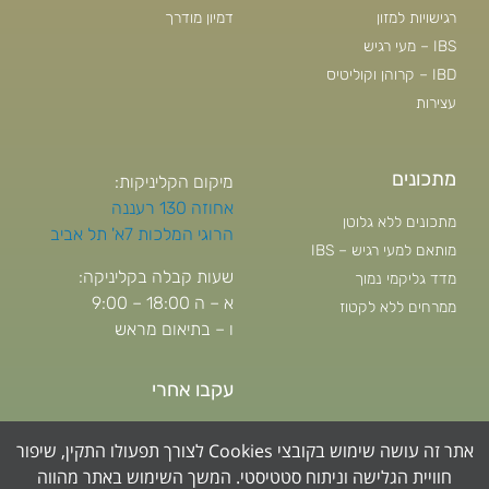
רגישויות למזון
דמיון מודרך
IBS – מעי רגיש
IBD – קרוהן וקוליטיס
עצירות
מתכונים
מיקום הקליניקות:
אחוזה 130 רעננה
מתכונים ללא גלוטן
הרוגי המלכות 7א' תל אביב
מותאם למעי רגיש – IBS
שעות קבלה בקליניקה:
מדד גליקמי נמוך
א – ה 18:00 – 9:00
ממרחים ללא לקטוז
ו – בתיאום מראש
עקבו אחרי
אתר זה עושה שימוש בקובצי Cookies לצורך תפעולו התקין, שיפור
חוויית הגלישה וניתוח סטטיסטי. המשך השימוש באתר מהווה