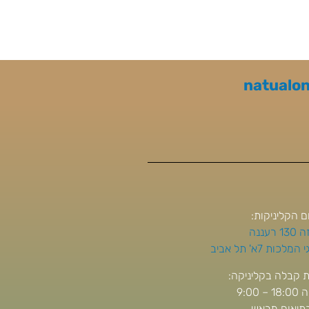
natualo
ם הקליניקות:
 רעננה
מלכות 7א' תל אביב
 קבלה בקליניקה:
– 9:00
בתיאום מראש