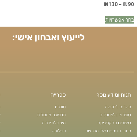
₪
130
–
₪
90
בחר אפשרויות
לייעוץ ואבחון אישי:
חנות ומידע נוסף
ספרייה
ש
מוצרים לרכישה
סוכרת
ת
סופרוויז'ן למטפלים
תסמונת מטבולית
צ
סיפורים מהקליניקה
היפוכלורידריה
א
כתבות ותכנים שלי מהרשת
ריפלוקס
פ