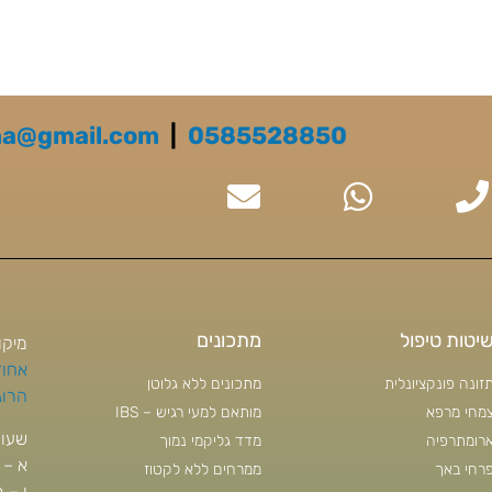
na@gmail.com
|
0585528850
יטות טיפול
מתכונים
מיקו
אחוזה 130
זונה פונקציונלית
מתכונים ללא גלוטן
הרוגי ה
מחי מרפא
מותאם למעי רגיש – IBS
שעות
רומתרפיה
מדד גליקמי נמוך
א – ה 18:00 
רחי באך
ממרחים ללא לקטוז
ו – 