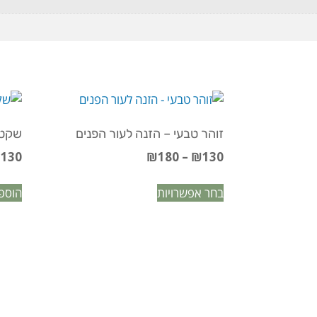
זוהר טבעי – הזנה לעור הפנים
שקט פ
₪
130
₪
180
–
₪
130
בחר אפשרויות
הוספ