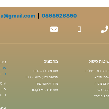
na@gmail.com
|
0585528850
יטות טיפול
מתכונים
מיקו
אחוזה 130
זונה פונקציונלית
מתכונים ללא גלוטן
הרוגי ה
מחי מרפא
מותאם למעי רגיש – IBS
שעות
רומתרפיה
מדד גליקמי נמוך
א – ה 18:00 
רחי באך
ממרחים ללא לקטוז
ו – 
מיון מודרך
עקב