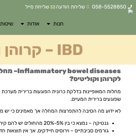
058-5528850
שליחת הודעה
שליחת מייל
חנות
אודות
שיטות 
IBD – קרוהן וקוליטיס
Inflammatory bowel diseases
– מחלו
לקרוהן וקוליטיס?
מחלות המאופיינות בדלקת כרונית הפוגעות ברירית מערכת הע
שפוגעים ברירית המעיים.
לא ידוע מה הסיבה להתפרצות המחלה אך מאמינים כי יש מ
גנטיקה – נמצא כי בין 5%-20% מהחולים יש להם קירבה ראשונה עם מחלה דומה.
גורמים סביבתיים – וירוסים חיידקים, אך אין תוצאות ח