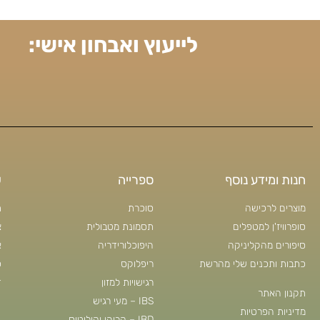
לייעוץ ואבחון אישי:
חנות ומידע נוסף
ספרייה
ש
מוצרים לרכישה
סוכרת
ת
סופרוויז'ן למטפלים
תסמונת מטבולית
צ
סיפורים מהקליניקה
היפוכלורידריה
א
כתבות ותכנים שלי מהרשת
ריפלוקס
פ
רגישויות למזון
ד
תקנון האתר
IBS – מעי רגיש
מדיניות הפרטיות
IBD – קרוהן וקוליטיס