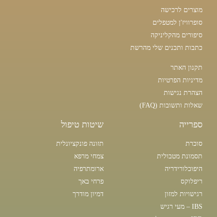
מוצרים לרכישה
סופרוויז'ן למטפלים
סיפורים מהקליניקה
כתבות ותכנים שלי מהרשת
תקנון האתר
מדיניות הפרטיות
הצהרת נגישות
שאלות ותשובות (FAQ)
ספרייה
שיטות טיפול
סוכרת
תזונה פונקציונלית
תסמונת מטבולית
צמחי מרפא
היפוכלורידריה
ארומתרפיה
ריפלוקס
פרחי באך
רגישויות למזון
דמיון מודרך
IBS – מעי רגיש