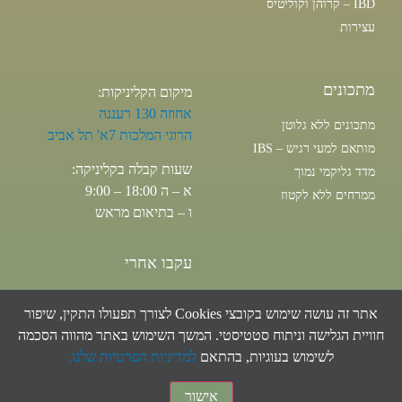
IBD – קרוהן וקוליטיס
עצירות
מתכונים
מיקום הקליניקות:
אחוזה 130 רעננה
מתכונים ללא גלוטן
הרוגי המלכות 7א' תל אביב
מותאם למעי רגיש – IBS
שעות קבלה בקליניקה:
מדד גליקמי נמוך
א – ה 18:00 – 9:00
ממרחים ללא לקטוז
ו – בתיאום מראש
עקבו אחרי
אתר זה עושה שימוש בקובצי Cookies לצורך תפעולו התקין, שיפור
חוויית הגלישה וניתוח סטטיסטי. המשך השימוש באתר מהווה הסכמה
לשימוש בעוגיות, בהתאם
למדיניות הפרטיות שלנו.
כל הזכויות שמורות אלונה מצליח, 2026 ©
אישור